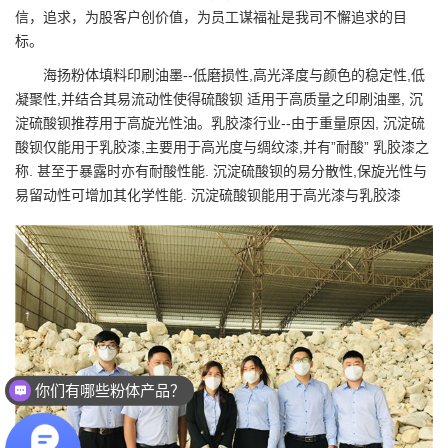
信，追求，为股客户创价值，为员工谋福祉是我司不懈追求的目
标。
海扬粉体填料印刷油墨--低磨损性,高光泽度与颜色的稳定性,低
凝聚性,并结合其易流动性使得硫酸钡 适用于高质量之印刷油墨,
沉
淀硫酸钡
推荐用于高旋光性油。乳胶漆行业--由于重量原因, 沉淀硫
酸钡仅能用于乳胶漆,主要用于高光度与绸纹漆,并有”耐酸” 乳胶漆之
称. 甚至于暴露时亦有耐酸性能. 沉淀硫酸钡的易分散性,保旋光性与
易留动性可增加其化学性能. 沉淀硫酸钡能用于高光漆与乳胶漆
你们有哪些粉体产品？