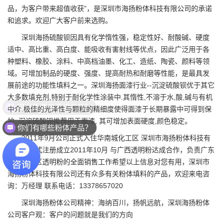
品，为客户带来超值收获”，是深圳市海扬粉体科技有限公司的承诺
和追求。欢迎广大客户前来选购。
深圳海扬硫酸钡因具有化学惰性强，稳定性好、耐酸碱、硬度
适中、高比重、高白度、能吸收有害射线等优点，因此广泛用于各
种塑料、橡胶、涂料、中高档油墨、化工、造纸、陶瓷、颜料等领
域。可增加制品的硬度、强度、提高耐热和耐磨等性能，是最具发
展前途的功能性填料之一。深圳海扬面漆行业--沉淀硫酸钡优于其它
大多数填充剂,特别于耐化学性涂装中.其惰性,不溶于水,酸,碱与有机
可以免费申请样品吗？
中介.极佳的光泽性与颗粒的精细度使得面漆于长期暴露中可得到保
护. 沉淀硫酸钡推荐用于面漆, 其可增加表面硬度,颜色稳定。
你们有哪些粉体产品？
2011年9月公司正式入住华南城化工区 深圳市海扬粉体科技有
限公司正式注册成立2011年10月 与广西透明粉达成合作，负责广东
珠三角地区透明粉的全面销售工作希望以上信息对您有用，深圳市
海扬粉体科技有限公司还有众多有关粉体填料的产品，欢迎来电咨
询：万经理 联系电话：13378657020
深圳海扬粉体
公司精神：海纳百川，扬帆远航，深圳海扬粉体
公司客户观：客户的问题就是我们的方向