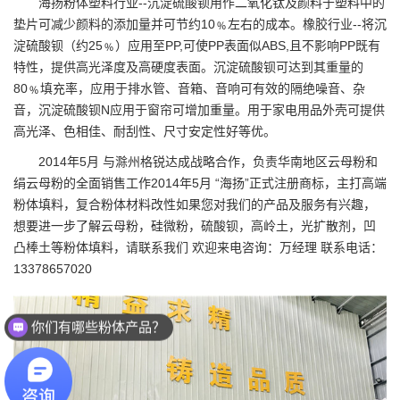
海扬粉体塑料行业--沉淀硫酸钡用作二氧化钛及颜料于塑料中的
垫片可减少颜料的添加量并可节约10﹪左右的成本。橡胶行业--将沉
淀硫酸钡（约25﹪）应用至PP,可使PP表面似ABS,且不影响PP既有
特性，提供高光泽度及高硬度表面。沉淀硫酸钡可达到其重量的
80﹪填充率，应用于排水管、音箱、音响可有效的隔绝噪音、杂
音，沉淀硫酸钡N应用于窗帘可增加重量。用于家电用品外壳可提供
高光泽、色相佳、耐刮性、尺寸安定性好等优。
2014年5月 与滁州格锐达成战略合作，负责华南地区云母粉和
绢云母粉的全面销售工作2014年5月 “海扬”正式注册商标，主打高端
粉体填料，复合粉体材料改性如果您对我们的产品及服务有兴趣，
想要进一步了解云母粉，硅微粉，硫酸钡，高岭土，光扩散剂，凹
凸棒土等粉体填料，请联系我们 欢迎来电咨询：万经理 联系电话：
13378657020
你们有哪些粉体产品？