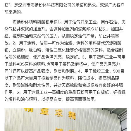
获”，是
深圳市海扬粉体科技有限公司
的承诺和追求。欢迎广大客户
前来选购。
海扬粉体填料硫酸钡用途1、用于油气开采工业，用作石油、天
然气钻井泥浆的加重剂。含这种加重剂的泥浆能冷却钻头、加固井
壁、控制原油和天然气的压力，从而稳定油气产量，防止井喷事
故。2、用于涂料、油漆—可作为油漆、涂料的填料替代沉淀硫酸
钡、立德粉、钛白粉、活性二氧化硅等价格较高的原料，适合控制
油漆的粘稠度，使产品色泽光亮，稳定好。3、用于塑料工业—可用
于塑料ABS原料的填料,也可用于筹码及麻将中，使产品光泽亮力，
同时还可以提高产品强度，刚度和耐磨。4、用于橡胶工业，500目
以下产品可大量用于橡胶制品作为填料，降低成本，提高制品硬
度、耐酸碱性和耐水性等，并对天然橡胶和合成橡胶有良好的补强
作用。5、用于造纸工业—高细度的重晶石粉可用于白板纸、铜板纸
的填料和涂布填料，以提高白度，提高表面覆盖率。