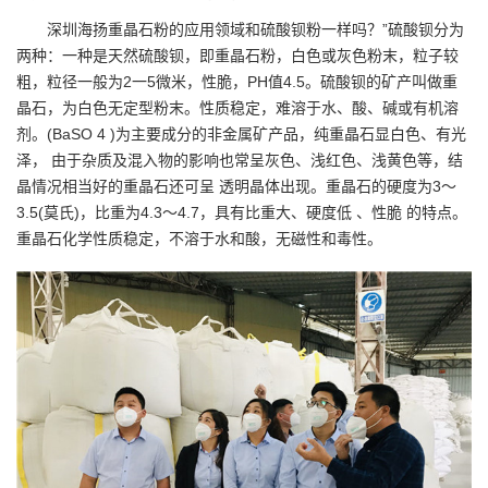
深圳海扬重晶石粉的应用领域和硫酸钡粉一样吗？”硫酸钡分为
两种：一种是天然硫酸钡，即重晶石粉，白色或灰色粉末，粒子较
粗，粒径一般为2一5微米，性脆，PH值4.5。硫酸钡的矿产叫做重
晶石，为白色无定型粉末。性质稳定，难溶于水、酸、碱或有机溶
剂。(BaSO 4 )为主要成分的非金属矿产品，纯重晶石显白色、有光
泽， 由于杂质及混入物的影响也常呈灰色、浅红色、浅黄色等，结
晶情况相当好的重晶石还可呈 透明晶体出现。重晶石的硬度为3～
3.5(莫氏)，比重为4.3～4.7，具有比重大、硬度低 、性脆 的特点。
重晶石化学性质稳定，不溶于水和酸，无磁性和毒性。