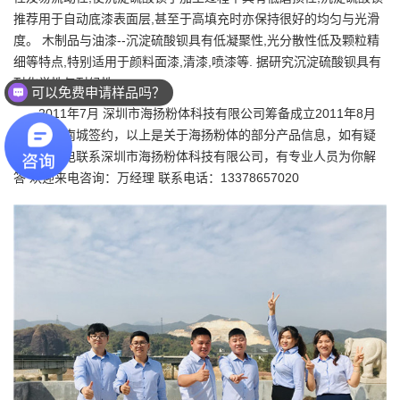
推荐用于自动底漆表面层,甚至于高填充时亦保持很好的均匀与光滑
度。 木制品与油漆--沉淀硫酸钡具有低凝聚性,光分散性低及颗粒精
细等特点,特别适用于颜料面漆,清漆,喷漆等. 据研究沉淀硫酸钡具有
耐化学性与耐候性。
可以免费申请样品吗？
2011年7月 深圳市海扬粉体科技有限公司筹备成立2011年8月
与深圳华南城签约，以上是关于海扬粉体的部分产品信息，如有疑
问，请致电联系深圳市海扬粉体科技有限公司，有专业人员为你解
答 欢迎来电咨询：万经理 联系电话：13378657020