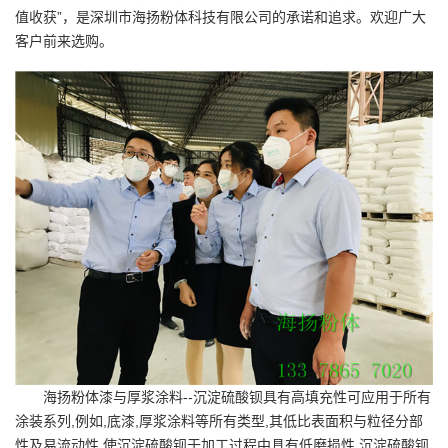
值收获”，是
深圳市海扬粉体科技有限公司
的承诺和追求。欢迎广大
客户前来选购。
海扬粉体漆与厚浆涂料--沉淀硫酸钡具有高填充性可应用于所有
涂装系列,例如,底漆,厚浆涂料等所有类型,其低比表面积与粒径分部
性及易流动性,使沉淀硫酸钡于加工过程中具有低磨损性,沉淀硫酸钡