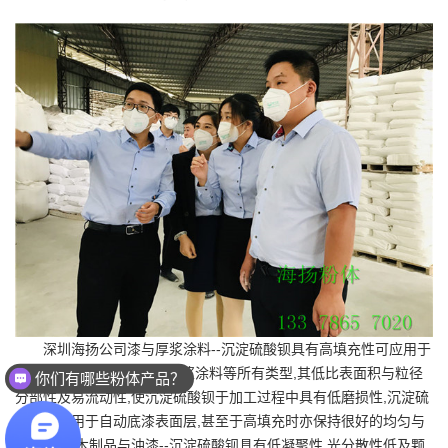
深圳海扬公司漆与厚浆涂料--沉淀硫酸钡具有高填充性可应用于
所有涂装系列,例如,底漆,厚浆涂料等所有类型,其低比表面积与粒径
你们有哪些粉体产品？
分部性及易流动性,使沉淀硫酸钡于加工过程中具有低磨损性,沉淀硫
酸钡推荐用于自动底漆表面层,甚至于高填充时亦保持很好的均匀与
光滑度。 木制品与油漆--沉淀硫酸钡具有低凝聚性,光分散性低及颗