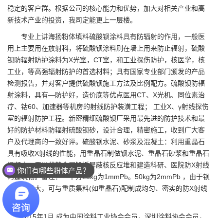
稳定的客户群。根据公司的核心能力和优势，加大对相关产业和高
新技术产业的投资，我司定能更上一层楼。
专业上讲海扬粉体填料硫酸钡涂料具有防辐射的作用，一般医
用上主要用在放射科，将硫酸钡涂料刷在墙上用来防止辐射，硫酸
钡防辐射防护涂料为X光室，CT室，和工业探伤防护，核医学，核
工业，等高强辐射防护的首选材料；具有国家专业部门颁发的产品
检测报告，并对客户提供硫酸钡施工方法及比例配方。硫酸钡防辐
射涂料，具有—防护好，造价底等优点医用CT、X光机、同位素治
疗、钴60、加速器等机房的射线防护装潢工程； 工业X、γ射线探伤
室的辐射防护工程。新密精细硫酸钡厂采用最先进的防护技术和最
好的防护材料防辐射硫酸钡砂，设计合理，精密施工，收到广大客
户及代理商的一致好评。硫酸钡水泥、砂浆及混凝土：利用重晶石
具有吸收X射线的性能，用重晶石制做钡水泥、重晶石砂浆和重晶石
混凝土，用以代替金属铅板屏蔽核反应堆和建造科研、医院防X射线
你们有哪些粉体产品？
的建筑物。备注：一平方25kg为1mmPb。50kg为2mmPb ，由于钡
水泥比重大，可与重质集料(如重晶石)配制成均匀、密实的防X射线
混凝土。
2015年1月 成为中国涂料工业协会会员，深圳涂料协会会员，