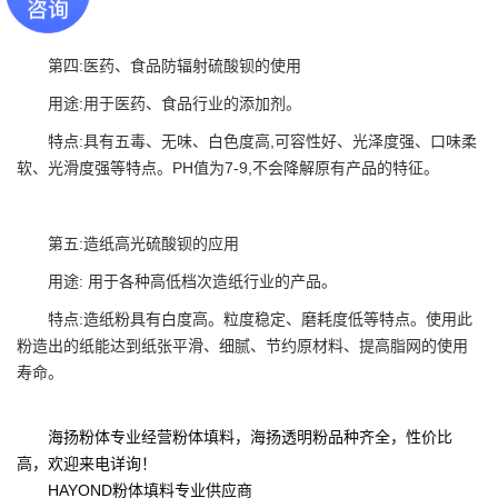
第四:医药、食品
防辐射硫酸钡
的使用
用途:用于医药、食品行业的添加剂。
特点:具有五毒、无味、白色度高,可容性好、光泽度强、口味柔
软、光滑度强等特点。PH值为7-9,不会降解原有产品的特征。
第五:造纸高光硫酸钡的应用
用途: 用于各种高低档次造纸行业的产品。
特点:造纸粉具有白度高。粒度稳定、磨耗度低等特点。使用此
粉造出的纸能达到纸张平滑、细腻、节约原材料、提高脂网的使用
寿命。
海扬粉体专业经营粉体填料，海扬透明粉品种齐全，性价比
高，欢迎来电详询！
HAYOND粉体填料专业供应商