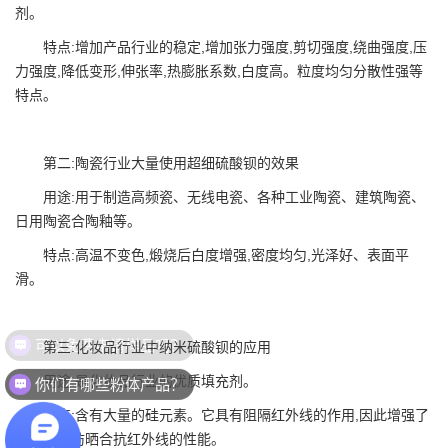
剂。
特点:增加产品行业的稳定,增加张力强度,剪切强度,绕曲强度,压
力强度,降低变形,伸张率,热膨胀系数,白度高。粒度均匀分散性强等
特点。
第二:陶瓷行业大量使用超细硫酸钡的效果
用途:用于制造高频瓷、无线电瓷、各种工业陶瓷、建筑陶瓷、
日用陶瓷合陶釉等。
特点:高温不变色,煅烧后白度增强,密度均匀,光泽好、表面平
滑。
可以免费申请样品吗？
第三:化妆品行业中
纳米硫酸钡
的应用
用途:是化妆品行业的优质填充剂。
你们有哪些粉体产品？
特点:含有大量的硅元素。它具有阻隔红外线的作用,因此增强了
化妆品的防晒合抗红外线的性能。