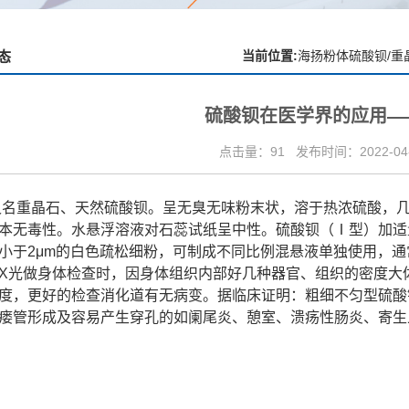
当前位置:
海扬粉体硫酸钡/重
态
硫酸钡在医学界的应用—
点击量：91
发布时间：2022-04-0
又名重晶石、
天然硫酸钡
。呈无臭无味粉末状，溶于热浓硫酸，
本无毒性。水悬浮溶液对石蕊试纸呈中性。硫酸钡（Ⅰ型）加适
小于2μm的白色疏松细粉，可制成不同比例混悬液单独使用，
X光做身体检查时，因身体组织内部好几种器官、组织的密度大
度，更好的检查消化道有无病变。据临床证明：粗细不匀型硫
酸
瘘管形成及容易产生穿孔的如阑尾炎、憩室、溃疡性肠炎、寄生