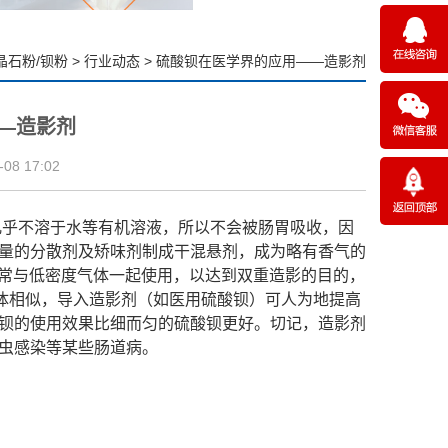
晶石粉/钡粉
>
行业动态
>
硫酸钡在医学界的应用——造影剂
—造影剂
8 17:02
几乎不溶于水等有机溶液，所以不会被肠胃吸收，因
量的分散剂及矫味剂制成干混悬剂，成为略有香气的
通常与低密度气体一起使用，以达到双重造影的目的，
体相似，导入造影剂（如
医用硫酸钡
）可人为地提高
钡的使用效果比细而匀的硫酸钡更好。切记，造影剂
虫感染等某些肠道病。