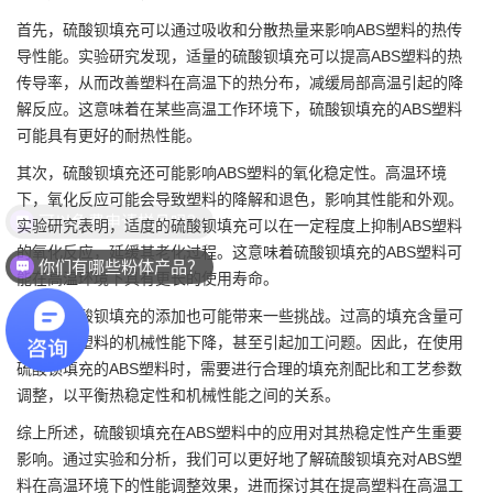
首先，
硫酸钡
填充可以通过吸收和分散热量来影响ABS塑料的热传
导性能。实验研究发现，适量的硫酸钡填充可以提高ABS塑料的热
传导率，从而改善塑料在高温下的热分布，减缓局部高温引起的降
解反应。这意味着在某些高温工作环境下，硫酸钡填充的ABS塑料
可能具有更好的耐热性能。
其次，硫酸钡填充还可能影响ABS塑料的氧化稳定性。高温环境
下，氧化反应可能会导致塑料的降解和退色，影响其性能和外观。
可以免费申请样品吗？
实验研究表明，适度的硫酸钡填充可以在一定程度上抑制ABS塑料
的氧化反应，延缓其老化过程。这意味着硫酸钡填充的ABS塑料可
你们有哪些粉体产品？
能在高温环境下具有更长的使用寿命。
然而，硫酸钡填充的添加也可能带来一些挑战。过高的填充含量可
能会导致塑料的机械性能下降，甚至引起加工问题。因此，在使用
硫酸钡填充的ABS塑料时，需要进行合理的填充剂配比和工艺参数
调整，以平衡热稳定性和机械性能之间的关系。
综上所述，硫酸钡填充在ABS塑料中的应用对其热稳定性产生重要
影响。通过实验和分析，我们可以更好地了解硫酸钡填充对ABS塑
料在高温环境下的性能调整效果，进而探讨其在提高塑料在高温工