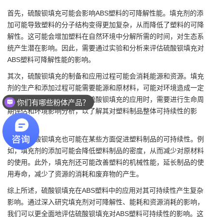
首先，
硫酸钡
填充可能会影响ABS塑料的可降解性能。填充剂的添
加可能导致塑料的分子结构变得更加复杂，从而降低了塑料的可降
解性。这可能会增加塑料在自然环境中分解所需的时间，对生态系
统产生潜在影响。因此，需要通过实验和分析来评估硫酸钡填充对
ABS塑料可降解性能的影响。
其次，硫酸钡填充的制备和应用过程可能会消耗能源和资源。填充
剂的生产和添加过程可能需要能源和原材料，可能对环境造成一定
程度的影响。因此，在考虑硫酸钡填充的应用时，需要进行生命周
你们有哪些粉体产品？
期评估和环境影响分析，以了解其对塑料制品整体可持续性的影
你们的产品应用于哪些领域？
响。
然而，硫酸钡填充也可能在某些方面促进塑料制品的可持续性。例
如，填充剂的添加可能会降低塑料制品的密度，从而减少对原材料
的使用。此外，填充剂还可能改善塑料的机械性能，延长制品的使
用寿命，减少了资源的消耗和废弃物的产生。
综上所述，硫酸钡填充在ABS塑料中的应用对其可持续性产生复杂
影响。通过深入研究填充剂对可降解性、能耗和资源消耗的影响，
我们可以更全面地评估硫酸钡填充对ABS塑料可持续性的影响。这