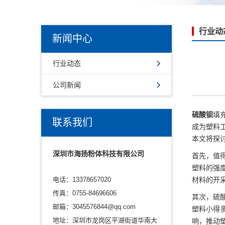
行业动
新闻中心
行业动态
公司新闻
硫酸钡
填
联系我们
成为塑料
本文将探
深圳市海扬粉体科技有限公司
首先，值
塑料的强
电话：13378657020
材料的开
传真：0755-84696606
其次，硫
邮箱：3045576844@qq.com
塑料小得
地址：深圳市龙岗区平湖街道华南大
响，推动