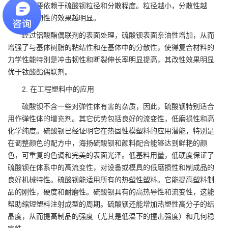
善程度主要依赖于硫酸钡粒径和分散程度。粒径越小，分散性越
好，改善韧性的效果越明显。
经过铝酸酯偶联剂的表面处理，硫酸钡表面亲油性增加，从而
增强了与基体树脂的粘结性和在基体中的分散性，使得复合材料的
力学性能特别是冲击韧性和断裂伸长率明显提高，其改性效果明显
优于钛酸酯偶联剂。
2. 在工程塑料中的应用
硫酸钡不含一些对弹性体有害的杂质，因此，硫酸钡特别适合
用作弹性体的增充剂。其它优势包括良好的流变性，低磨损性和高
化学纯度。硫酸钡已经证明它在热固性模塑料的应用潜能，特别是
在调整颜色的配方中，海扬硫酸钡和颜料配合能够达到鲜艳的颜
色，可重复的色调和完美的表面光泽。低基料用量，低硬度保证了
硫酸钡在体系中的高流变性，对设备或模具的低磨损性和制成品的
良好机械特性。硫酸钡能适用所有的热塑性塑料。它能提高塑料制
品的刚性，硬度和耐磨性。硫酸钡具有的高热导性和流变性，这能
帮助缩短塑料注射成型的周期。硫酸钡还能增加热塑性高分子的结
晶度，从而提高制品的强度（尤其是低温下的撞击强度）和几何稳