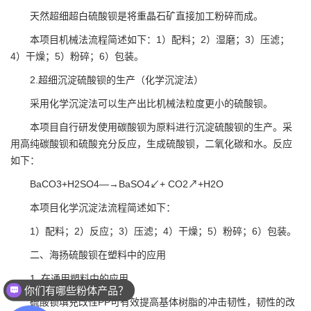
天然超细超白硫酸钡是将重晶石矿直接加工粉碎而成。
本项目机械法流程简述如下：1）配料；2）湿磨；3）压滤；
4）干燥；5）粉碎；6）包装。
2.
超细沉淀硫酸钡
的生产（化学沉淀法）
采用化学沉淀法可以生产出比机械法粒度更小的硫酸钡。
本项目自行研发使用碳酸钡为原料进行
沉淀硫酸钡
的生产。采
用高纯碳酸钡和硫酸充分反应，生成硫酸钡，二氧化碳和水。反应
如下：
BaCO3+H2SO4―→BaSO4↙+ CO2↗+H2O
本项目化学沉淀法流程简述如下：
1）配料；2）反应；3）压滤；4）干燥；5）粉碎；6）包装。
二、
海扬硫酸钡
在塑料中的应用
1. 在通用塑料中的应用
你们有哪些粉体产品？
硫酸钡填充
改性PP可有效提高基体树脂的冲击韧性，韧性的改