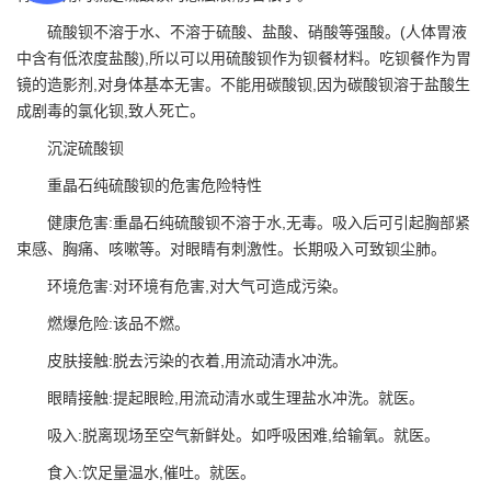
硫酸钡不溶于水、不溶于硫酸、盐酸、硝酸等强酸。(人体胃液
中含有低浓度盐酸),所以可以用硫酸钡作为钡餐材料。吃钡餐作为胃
镜的造影剂,对身体基本无害。不能用碳酸钡,因为碳酸钡溶于盐酸生
成剧毒的氯化钡,致人死亡。
沉淀硫酸钡
重晶石纯硫酸钡的危害危险特性
健康危害:重晶石纯硫酸钡不溶于水,无毒。吸入后可引起胸部紧
束感、胸痛、咳嗽等。对眼睛有刺激性。长期吸入可致钡尘肺。
环境危害:对环境有危害,对大气可造成污染。
燃爆危险:该品不燃。
皮肤接触:脱去污染的衣着,用流动清水冲洗。
眼睛接触:提起眼睑,用流动清水或生理盐水冲洗。就医。
吸入:脱离现场至空气新鲜处。如呼吸困难,给输氧。就医。
食入:饮足量温水,催吐。就医。