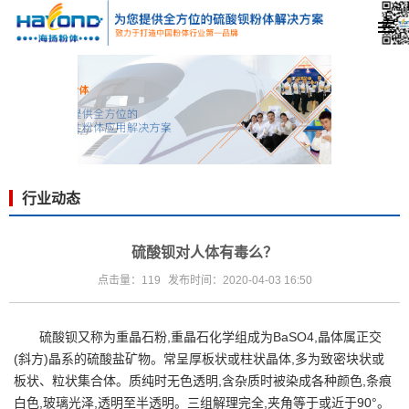
行业动态
硫酸钡对人体有毒么？
点击量：119
发布时间：2020-04-03 16:50
硫酸钡又称为重晶石粉,重晶石化学组成为BaSO4,晶体属正交
(斜方)晶系的硫酸盐矿物。常呈厚板状或柱状晶体,多为致密块状或
板状、粒状集合体。质纯时无色透明,含杂质时被染成各种颜色,条痕
白色,玻璃光泽,透明至半透明。三组解理完全,夹角等于或近于90°。