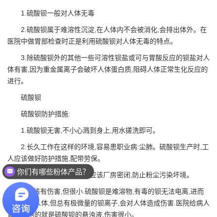
1.硫酸钡一般对人体无毒
2.硫酸钡属于难溶性沉淀,在人体内不会被消化,会排出体外。在
医院中做胃部检查时正是利用硫酸钡对人体无毒的特点。
3.除硫酸钡外的其他一些可溶性钡盐或可与胃酸反应的钡盐对人
体有害,因为重金属离子会破坏人体蛋白质,阻碍人体正常生化反应的
进行。
硫酸钡
硫酸钡防护措施:
1.硫酸钡无害,不小心溅到身上,用水搓洗即可。
2.长久工作在这样的环境,容易患职业病:尘肺。硫酸钡生产时,工
人应该做好防护措施,配带劳保。
你们有哪些粉体产品？
3.在生产硫酸钡的时候,应该厂房密闭,防止粉尘污染坏境。
4.应该有伤害,但很小.硫酸钡是难溶物,有毒的钡无法电离,进而
较难进入人体,但总有极微量的钡离子,会对人体造成伤害.医院给病人
胃造影用的就是硫酸钡的悬浊液,伤害很小。