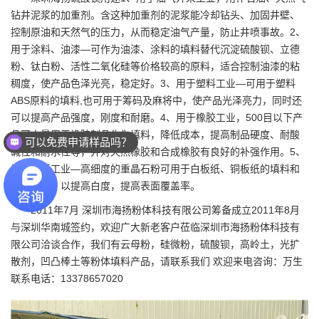
钻井泥浆的加重剂。含这种加重剂的泥浆能冷却钻头、加固井壁、
控制原油和天然气的压力，从而稳定油气产量，防止井喷事故。2、
用于涂料、油漆—可作为油漆、涂料的填料替代沉淀硫酸钡、立德
粉、钛白粉、活性二氧化硅等价格较高的原料，适合控制油漆的粘
稠度，使产品色泽光亮，稳定好。3、用于塑料工业—可用于塑料
ABS原料的填料,也可用于筹码及麻将中，使产品光泽亮力，同时还
可以提高产品强度，刚度和耐磨。4、用于橡胶工业，500目以下产
品可大量用于橡胶制品作为填料，降低成本，提高制品硬度、耐酸
可以免费申请样品吗？
碱性和耐水性等，并对天然橡胶和合成橡胶有良好的补强作用。5、
用于造纸工业—高细度的重晶石粉可用于白板纸、铜板纸的填料和
涂布填料，以提高白度，提高表面覆盖率。
2011年7月
深圳市海扬粉体科技有限公司
筹备成立2011年8月
与深圳华南城签约，欢迎广大新老客户莅临深圳市海扬粉体科技有
限公司洽谈合作，我们有云母粉，硅微粉，硫酸钡，高岭土，光扩
散剂，凹凸棒土等粉体填料产品，请联系我们 欢迎来电咨询：万生
联系电话：13378657020