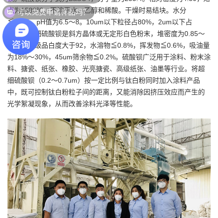
可以免费申请样品吗？
点为1580℃，不溶于水、乙醇和稀酸。干燥时易结块。水分
≦0.2%，pH值为6.5～8。10um以下粒径占80%，2um以下占
25%。超细硫酸钡是斜方晶体或无定形白色粉末，堆密度为0.85～
0.90，一级品白度大于92，水溶物≦0.8%，挥发物≦0.6%，吸油量
为18%～30%，45um筛余物≦0.2%。硫酸钡广泛用于涂料、粉末涂
料、搪瓷、纸张、橡胶、光亮搪瓷、高级纸张、油墨等行业。将超
细硫酸钡（0.2～0.7um）按一定比例与钛白粉同时加入涂料产品
中，既可控制钛白粉粒子间的距离，又能消除因挤压效应而产生的
光学絮凝现象，从而改善涂料光泽等性能。