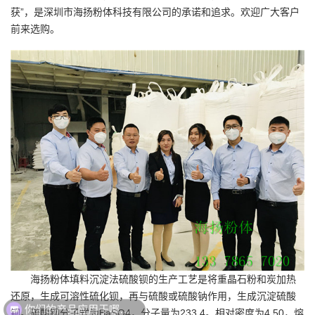
获”，是
深圳市海扬粉体科技有限公司
的承诺和追求。欢迎广大客户
前来选购。
海扬粉体填料沉淀法硫酸钡的生产工艺是将重晶石粉和炭加热
还原，生成可溶性硫化钡，再与硫酸或硫酸钠作用，生成沉淀硫酸
你们的产品应用于哪些领域？
钡。硫酸钡分子式为BaSO4，分子量为233.4。相对密度为4.50，熔