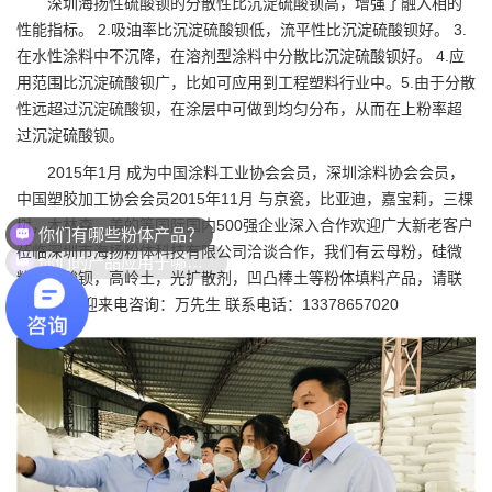
深圳海扬性硫酸钡的分散性比沉淀硫酸钡高，增强了融入相的
性能指标。 2.吸油率比沉淀硫酸钡低，流平性比沉淀硫酸钡好。 3.
在水性涂料中不沉降，在溶剂型涂料中分散比沉淀硫酸钡好。 4.应
用范围比沉淀硫酸钡广，比如可应用到工程塑料行业中。5.由于分散
性远超过沉淀硫酸钡，在涂层中可做到均匀分布，从而在上粉率超
过沉淀硫酸钡。
2015年1月 成为中国涂料工业协会会员，深圳涂料协会会员，
中国塑胶加工协会会员2015年11月 与京瓷，比亚迪，嘉宝莉，三棵
你们有哪些粉体产品？
树，木林森，美的等国际国内500强企业深入合作欢迎广大新老客户
你们的产品应用于哪些领域？
莅临
深圳市海扬粉体科技有限公司
洽谈合作，我们有云母粉，硅微
粉，硫酸钡，高岭土，光扩散剂，凹凸棒土等粉体填料产品，请联
系我们 欢迎来电咨询：万先生 联系电话：13378657020