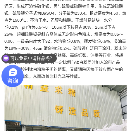
还原，生成可溶性硫化钡，再与硫酸或硫酸钠作用，生成沉淀硫酸
钡。硫酸钡分子式为BaSO4，分子量为233.4。相对密度为4.50，熔
点为1580℃，不溶于水、乙醇和稀酸。干燥时易结块。水分
≦0.2%，pH值为6.5～8。10um以下粒径占80%，2um以下占
25%。超细硫酸钡是斜方晶体或无定形白色粉末，堆密度为0.85～
0.90，一级品白度大于92，水溶物≦0.8%，挥发物≦0.6%，吸油量
为18%～30%，45um筛余物≦0.2%。硫酸钡广泛用于涂料、粉末涂
料、搪瓷、纸张、橡胶、光亮搪瓷、高级纸张、油墨等行业。将超
可以免费申请样品吗？
细硫酸钡（0.2～0.7um）按一定比例与钛白粉同时加入涂料产品
中，既可控制钛白粉粒子间的距离，又能消除因挤压效应而产生的
光学絮凝现象，从而改善涂料光泽等性能。