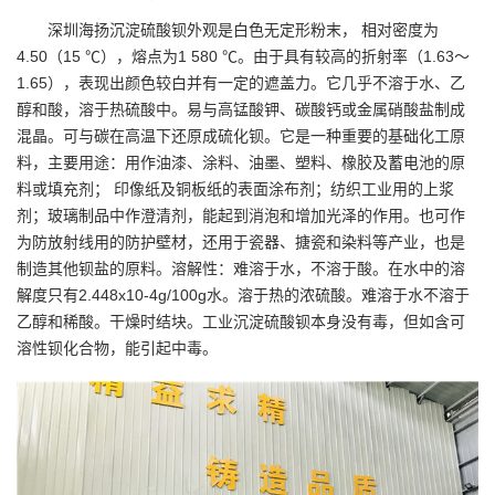
深圳海扬沉淀硫酸钡外观是白色无定形粉末， 相对密度为
4.50（15 ℃），熔点为1 580 ℃。由于具有较高的折射率（1.63～
1.65），表现出颜色较白并有一定的遮盖力。它几乎不溶于水、乙
醇和酸，溶于热硫酸中。易与高锰酸钾、碳酸钙或金属硝酸盐制成
混晶。可与碳在高温下还原成硫化钡。它是一种重要的基础化工原
料，主要用途：用作油漆、涂料、油墨、塑料、橡胶及蓄电池的原
料或填充剂； 印像纸及铜板纸的表面涂布剂；纺织工业用的上浆
剂；玻璃制品中作澄清剂，能起到消泡和增加光泽的作用。也可作
为防放射线用的防护壁材，还用于瓷器、搪瓷和染料等产业，也是
制造其他钡盐的原料。溶解性：难溶于水，不溶于酸。在水中的溶
解度只有2.448x10-4g/100g水。溶于热的浓硫酸。难溶于水不溶于
乙醇和稀酸。干燥时结块。工业沉淀硫酸钡本身没有毒，但如含可
溶性钡化合物，能引起中毒。