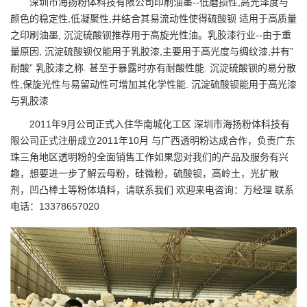
深圳市海扬粉体科技有限公司
印刷油墨--低磨损性,高光泽度与
颜色的稳定性,低凝聚性,并结合其易流动性使得硫酸钡 适用于高质量
之印刷油墨, 沉淀硫酸钡推荐用于高旋光性油。乳胶漆行业--由于重
量原因, 沉淀硫酸钡仅能用于乳胶漆,主要用于高光度与绸纹漆,并有”
耐酸” 乳胶漆之称. 甚至于暴露时亦有耐酸性能. 沉淀硫酸钡的易分散
性,保旋光性与易留动性可增加其化学性能. 沉淀硫酸钡能用于高光漆
与乳胶漆
2011年9月公司正式入住华南城化工区 深圳市海扬粉体科技有
限公司正式注册成立2011年10月 与广西透明粉达成合作，负责广东
珠三角地区透明粉的全面销售工作如果您对我们的产品及服务有兴
趣，想要进一步了解云母粉，硅微粉，硫酸钡，高岭土，光扩散
剂，凹凸棒土等粉体填料，请联系我们 欢迎来电咨询：万经理 联系
电话：13378657020