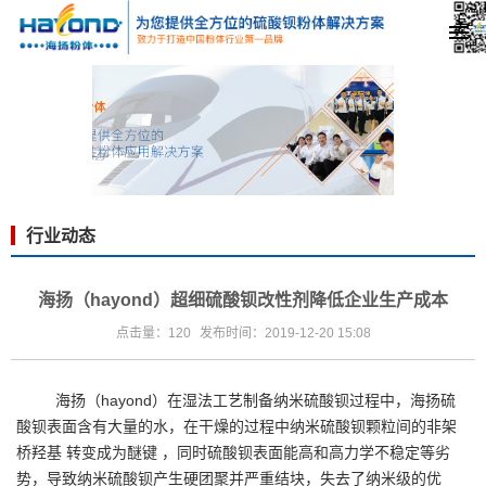
行业动态
海扬（hayond）超细硫酸钡改性剂降低企业生产成本
点击量：120
发布时间：2019-12-20 15:08
海扬（hayond）在湿法工艺制备
纳米硫酸钡
过程中，
海扬硫
酸钡
表面含有大量的水，在干燥的过程中纳米
硫酸钡
颗粒间的非架
桥羟基 转变成为醚键 ，同时硫酸钡表面能高和高力学不稳定等劣
势，导致纳米硫酸钡产生硬团聚并严重结块，失去了纳米级的优