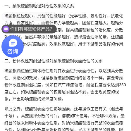
一、纳米硫酸钡粒径对改性效果的关系
硫酸钡粒径越小，具备的性能越好（光学性能、吸附性好、抗老化
力强、稳定性好），而粉体热力学能越高，团聚程度越大，越难分
你们有哪些粉体产品？
散，因此需要通过硫酸钡改性剂，提高硫酸钡颗粒的活化度，分散
效果越好，当然并非添加量越多越好，选择最合适添加量，让
硫酸
钡粉体
的活化程度越高，效果也就越好，用于下游制品发挥的作用
也就越大。
二、粉体改性剂耐温性能对纳米硫酸钡表面改性的关系
硫酸钡颗粒通过粉体改性剂对其表面进行表面改性，以达到高分散
性、高活化的效果，但是根据硫酸钡应用的领域不一样，需要考虑
粉体改性剂耐温程度，例如在汽车烤漆领域，耐温程度要求达到350
度左右，如果硫酸钡表面的包覆层耐温达不到，会出现黄变的现
象，严重影响漆膜的光泽度问题。
除此之外，硫酸钡表面改性影响因素，还与操作工艺有关（湿法与
干法），高速搅拌分散的时间，溶液的PH值等，不管哪种方法，最
终目的是采用粉体表面改性剂，对纳米硫酸钡进行完整的表面包覆
改性，达到均匀分散与高活化性的效果，发挥下游制品的性能，降