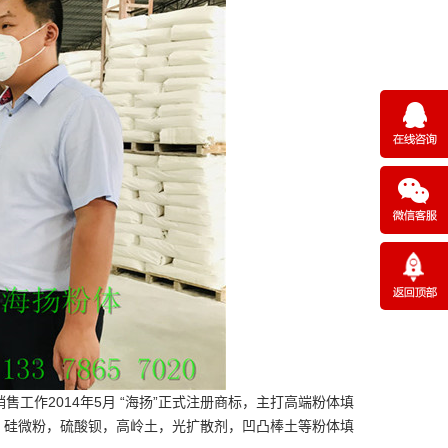
售工作2014年5月 “海扬”正式注册商标，主打高端粉体填
，硅微粉，硫酸钡，高岭土，光扩散剂，凹凸棒土等粉体填