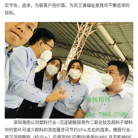
实守信，追求，为股客户创价值，为员工谋福祉是我司不懈追求的
目标。
深圳海扬公司塑料行业--
沉淀硫酸钡
用作二氧化钛及颜料于塑料
中的垫片可减少颜料的添加量并可节约10﹪左右的成本。橡胶行业--
将沉淀硫酸钡（约25﹪）应用至PP,可使PP表面似ABS,且不影响PP