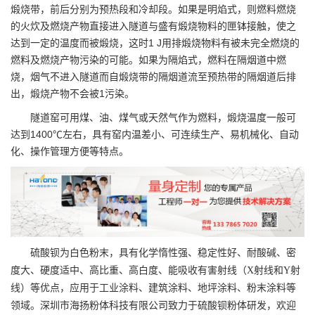
煅烧带，前后分别为预热段和冷却段。如果是明焰式，则燃料燃烧
的火炊及燃烧产物直接进入隧道与盛有煅烧物料的匣钵接触，使之
达到一定的温度而被煅烧，这时1 J用排煅烧物料有被未完全燃烧的
燃料及燃烧产物污染的可能。如果为隔焰式，燃料在隔烟道中燃
烧，烟气不进入隧道而自煅烧带的隔烟道流至预热带的隔烟道后排
出，煅烧产物不会被1污染。
隧道窑可用煤、油、煤气或天然气作为燃料，煅烧温度一般可
达到1400℃左右，具有窑内温差小、可连续生产、易机械化、自动
化、操作管理方便等特点。
硫酸钡
为白色粉末，具有化学惰性强、稳定性好、耐酸碱、密
度大、硬度适中、高比重、高白度、能吸收有害射线（X射线和Y射
线）等优点，应用于工业涂料、建筑涂料、地坪涂料、粉末涂料等
领域。
深圳市海扬粉体科技有限公司
致力于
硫酸钡粉体
研发，欢迎