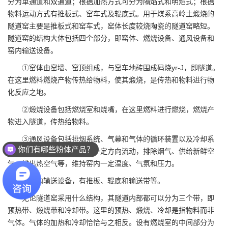
分为单通道和双通道；根据加热方式可分为隔焰式和明焰式；根据
物料运动方式有推板式、窑车式及辊底式。用于煤系
高岭土
煅烧的
隧道窑主要是推板式和窑车式，窑体长度较烧陶瓷的隧道窑略短。
隧道窑的结构大体包括四个部分，即窑体、燃烧设备、通风设备和
窑内输送设备。
①窑体由窑墙、窑顶组成，与窑车地砖围成码烧yr-J，即隧道。
在这里燃料燃烧产物传热给物料，使其煅烧，是传热和物料进行物
化反应之地。
②煅烧设备包括燃烧室和烧嘴，在这里燃料进行燃烧，燃烧产
物进入隧道，传热给物料。
③通风设备包括排烟系统、气幕和气体的循环装置以及冷却系
你们有哪些粉体产品？
统。其作用是使窑内气流按一定方向流动，排除烟气、供给新鲜空
气、排出热空气等，维持窑内一定温度、气氛和压力。
④窑内输送设备，有推板、辊底和输送带等。
无论隧道窑采用什么结构，其隧道内部都可以分为三个带，即
预热带、煅烧带和冷却带。这里的预热、煅烧、冷却是指物料而非
气体。气体的加热和冷却恰恰与之相反。设有燃烧室的中间部分为