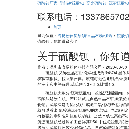
硫酸钡厂家_防辐射硫酸钡_高光硫酸钡_沉淀硫酸钡
联系电话：133786570
页
首页
面
当前位置：
海扬粉体硫酸钡/重晶石粉/钡粉
>
硫酸钡
导
硫酸钡，你知道多少？
航
关于硫酸钡，你知
作者：深圳市海扬粉体科技有限公司
•
2020-03-30
硫酸钡:又称重晶石粉,化学组成为BaSO4,晶
块状或板状、粒状集合体。质纯时无色通明,含杂质时
的完全和中等解理,莫氏硬度3～3.5,比重4.5。
硫酸钡大致分:沉淀硫酸钡、改性沉淀硫酸钡、
硫酸法是改性钡。芒硝法就是自然重晶石矿加煤炭煅
化钠。硫酸法是将硫化钡生成通二氧化碳转化为碳酸
就可以看出,硫酸法沉淀硫酸钡的游离钡、气息(剩
有较强的亲和性和抗射线功能。当然本钱也高出不少
沉淀硫酸钡经过深加工使得其D50(中位粒径散布)控制
级沉淀硫酸钡还较少,价钱也高。自然硫酸钡又称重