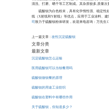
清洗、打磨、晒干等工艺制成。其杂质较多,质量次
硫酸钡
为白色粉末，具有化学惰性强、稳定性
线（X射线和Y射线）等优点，应用于工业涂料、建
司
致力于硫酸钡粉体研发，欢迎来电咨询：万先生13378
上一篇文章 :
改性沉淀硫酸钡
文章分类
最新文章
沉淀硫酸钡怎么运输
医用硫酸钡可以当钡餐用吗
硫酸钡做钡餐的原理
硫酸钡的用途工业纺织
硫酸钡在塑料中有哪些作用
关于硫酸钡，你知道多少？