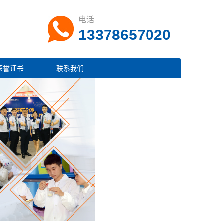
电话
13378657020
荣誉证书
联系我们