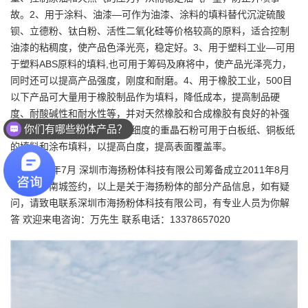
故。2、用于涂料、油漆—可作为油漆、涂料的填料替代
沉淀硫酸
钡
、立德粉、钛白粉、活性
二氧化硅
等价格较高的原料，适合控制
油漆的粘稠度，使产品色泽光亮，稳定好。3、用于塑料工业—可用
于塑料ABS原料的填料,也可用于筹码及麻将中，使产品光泽亮力，
同时还可以提高产品强度，刚度和耐磨。4、用于橡胶工业，500目
以下产品可大量用于橡胶制品作为填料，降低成本，提高制品硬
度、耐酸碱性和耐水性等，并对天然橡胶和合成橡胶有良好的补强
你们有哪些粉体产品？
作用。5、用于造纸工业—高细度的重晶石粉可用于白板纸、铜板纸
的填料和涂布填料，以提高白度，提高表面覆盖率。
2011年7月
深圳市海扬粉体科技有限公司
筹备成立2011年8月
与深圳华南城签约，以上是关于
海扬粉体
的部分产品信息，如有疑
问，请致电联系深圳市海扬粉体科技有限公司，有专业人员为你解
答 欢迎来电咨询：万先生 联系电话：
13378657020