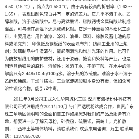
4.50（15 ℃），熔点为1 580 ℃。由于具有较高的折射率（1.63～
1.65），表现出颜色较白并有一定的遮盖力。它几乎不溶于水、乙
醇和酸，溶于热硫酸中。易与高锰酸钾、
碳酸钙
或金属硝酸盐制成
混晶。可与碳在高温下还原成硫化钡。它是一种重要的基础化工原
料，主要用途：用作油漆、涂料、油墨、塑料、橡胶及蓄电池的原
料或填充剂； 印像纸及铜板纸的表面涂布剂；纺织工业用的上浆
剂；玻璃制品中作澄清剂，能起到消泡和增加光泽的作用。也可作
为防放射线用的防护壁材，还用于瓷器、搪瓷和染料等产业，也是
制造其他钡盐的原料。溶解性：难溶于水，不溶于酸。在水中的溶
解度只有2.448x10-4g/100g水。溶于热的浓硫酸。难溶于水不溶于
乙醇和稀酸。干燥时结块。工业沉淀硫酸钡本身没有毒，但如含可
溶性钡化合物，能引起中毒。
2011年9月公司正式入住华南城化工区
深圳市海扬粉体科技有
限公司
正式注册成立2011年10月 与广西透明粉达成合作，负责广东
珠三角地区透明粉的全面销售工作如果您对我们的产品及服务有兴
趣，想要进一步了解
云母粉
，硅微粉，硫酸钡，高岭土，光扩散
剂，凹凸棒土等粉体填料，请联系我们 欢迎来电咨询：万生 联系电
话：
13378657020