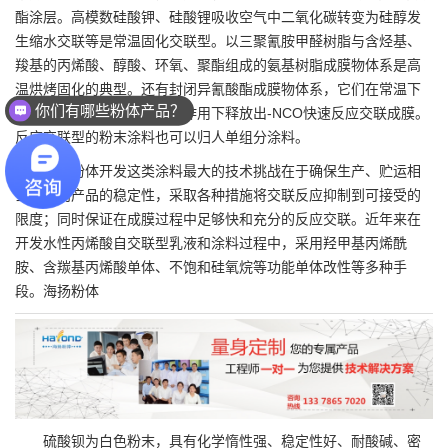
酯涂层。高模数硅酸钾、硅酸锂吸收空气中二氧化碳转变为硅醇发
生缩水交联等是常温固化交联型。以三聚氰胺甲醛树脂与含烃基、
羧基的丙烯酸、醇酸、环氧、聚酯组成的氨基树脂成膜物体系是高
温烘烤固化的典型。还有封闭异氰酸酯成膜物体系，它们在常温下
你们有哪些粉体产品？
足够稳定，加热并在催化剂作用下释放出-NCO快速反应交联成膜。
反应交联型的粉末涂料也可以归人单组分涂料。
海扬粉体
开发这类涂料最大的技术挑战在于确保生产、贮运相
当期限内产品的稳定性，采取各种措施将交联反应抑制到可接受的
限度；同时保证在成膜过程中足够快和充分的反应交联。近年来在
开发水性丙烯酸自交联型乳液和涂料过程中，采用羟甲基丙烯酰
胺、含羰基丙烯酸单体、不饱和硅氧烷等功能单体改性等多种手
段。海扬粉体
硫酸钡
为白色粉末，具有化学惰性强、稳定性好、耐酸碱、密